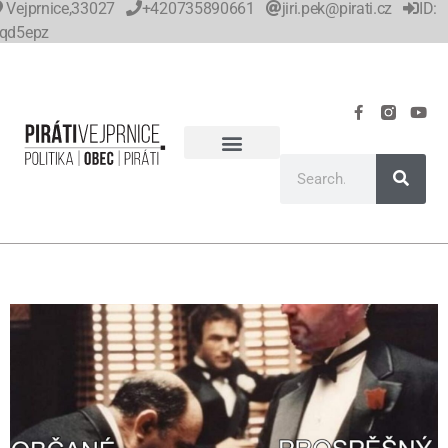
Vejprnice,33027
+420735890661
jiri.pek@pirati.cz
ID:
qd5epz