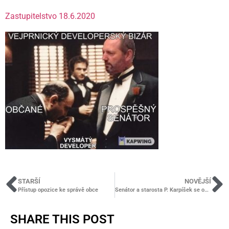
Zastupitelstvo 18.6.2020
STARŠÍ
NOVĚJŠÍ
Přístup opozice ke správě obce
Senátor a starosta P. Karpíšek se opět usvědčil ze lži
SHARE THIS POST